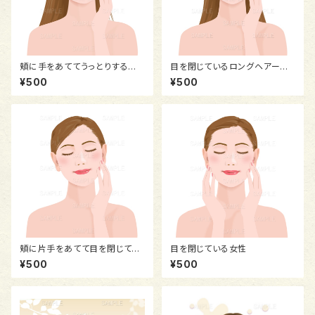
頬に手をあててうっとりする女
目を閉じているロングヘアーの
性
女性
¥500
¥500
頬に片手をあてて目を閉じてい
目を閉じている女性
る女性
¥500
¥500