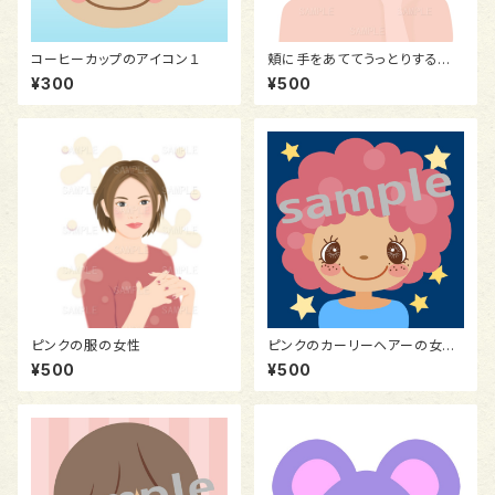
コーヒーカップのアイコン１
頬に手をあててうっとりする女
性
¥300
¥500
ピンクの服の女性
ピンクのカーリーヘアーの女の
子のアイコン
¥500
¥500